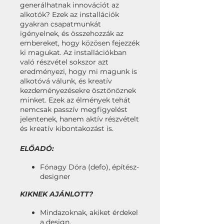
generálhatnak innovációt az
alkotók? Ezek az installációk
gyakran csapatmunkát
igényelnek, és összehozzák az
embereket, hogy közösen fejezzék
ki magukat. Az installációkban
való részvétel sokszor azt
eredményezi, hogy mi magunk is
alkotóvá válunk, és kreatív
kezdeményezésekre ösztönöznek
minket. Ezek az élmények tehát
nemcsak passzív megfigyelést
jelentenek, hanem aktív részvételt
és kreatív kibontakozást is.
ELŐADÓ:
Fónagy Dóra (defo), építész-
designer
KIKNEK AJÁNLOTT?
Mindazoknak, akiket érdekel
a design.