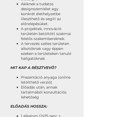
Akiknek a tudatos
designszemlélet egy
konkrét élethelyzetbe
illeszthető és segíti az
előrelépésüket.
A projektek, innováció
területén betöltött szakmai
felelős szakembereknek.
A tervezés széles területen
alkotóknak vagy éppen
ezeken a területeken tanuló
hallgatóknak.
MIT KAP A RÉSZTVEVŐ?
Prezentáció anyaga (online
letölthető verzió)
Előadás után, annak
tartalmából konzultációs
lehetőség
ELŐADÁS HOSSZA:
1 alkalom (2x75 perc +