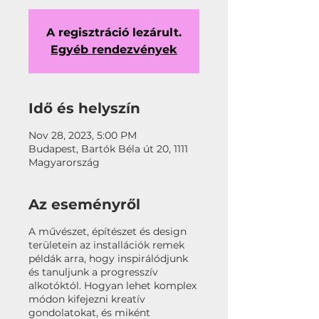
A regisztráció lezárult.
Egyéb rendezvények
Idő és helyszín
Nov 28, 2023, 5:00 PM
Budapest, Bartók Béla út 20, 1111
Magyarország
Az eseményről
A művészet, építészet és design
területein az installációk remek
példák arra, hogy inspirálódjunk
és tanuljunk a progresszív
alkotóktól. Hogyan lehet komplex
módon kifejezni kreatív
gondolatokat, és miként