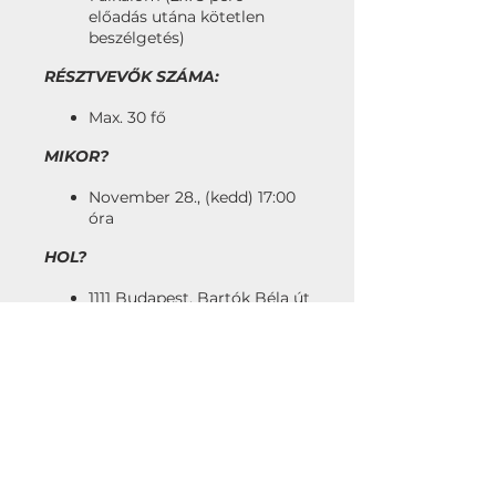
előadás utána kötetlen
beszélgetés)
RÉSZTVEVŐK SZÁMA:
Max. 30 fő
MIKOR?
November 28., (kedd) 17:00
óra
HOL?
1111 Budapest, Bartók Béla út
20.
RÉSZVÉTELI DÍJ:
28.000 Ft
A KREA Design Iskola és Junior
Art Center jelenlegi és végzett